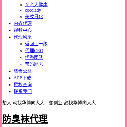
亲么大健康
cocolady
美妆日化
内衣代理
视频中心
代理风采
返回上一级
代理CEO
优秀团队
宝妈励志
慈善公益
APP下载
授权查询
联系我们
想大·就找华博向大大 想创业·必找华博向大大
防臭袜代理