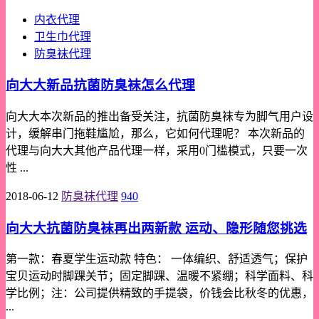
内衣代理
卫生巾代理
防臭袜代理
向大大新品抗菌防臭袜怎么代理
向大大本次新品的推出备受关注，抗菌防臭袜专为脚气用户设
计，缓解串门拖鞋尴尬，那么，它如何代理呢？ 本次新品的
代理与向大大其他产品代理一样，采用0门槛模式，只要一次
性 ...
2018-06-12
防臭袜代理
940
向大大抗菌防臭袜再出两新款 运动、隐形随您挑选
第一款：春夏学生运动款 特色： 一体编织、舒适透气；保护
宝贝运动时脚踝关节；固定脚踝、温暖不紧绷；科学面料、科
学比例；注：公司提供精致的手提袋，价钱会比秋冬的优惠，
...