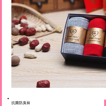
抗菌防臭袜