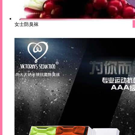
女士防臭袜