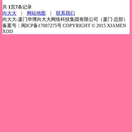
共
1
页
7
条记录
向大大
|
网站地图
|
联系我们
向大大-厦门华博向大大网络科技集团有限公司（厦门·总部）
备案号：闽ICP备17007275号
COPYRIGHT © 2015 XIAMEN
XDD