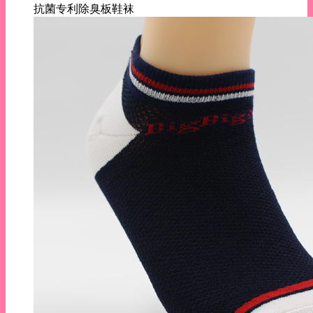
抗菌专利除臭板鞋袜