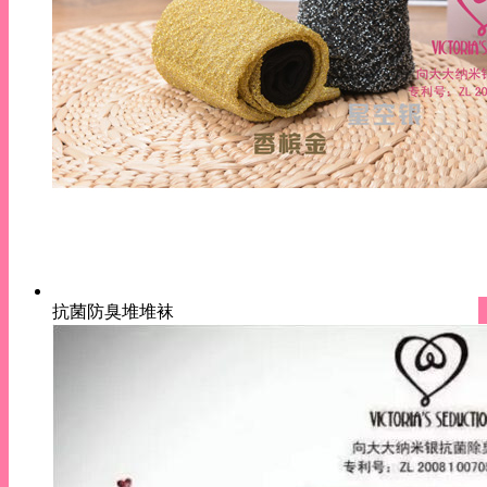
抗菌防臭堆堆袜