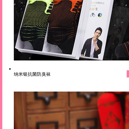
纳米银抗菌防臭袜