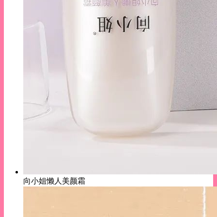
向小姐懒人美颜霜