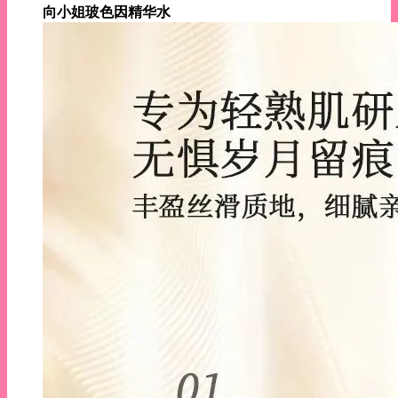
向小姐玻色因精华水