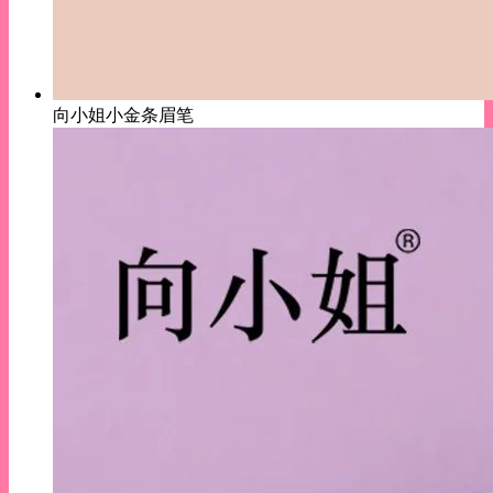
向小姐小金条眉笔